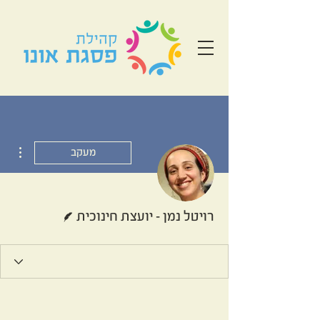
ions
מעקב
כותב/ת
רויטל נמן - יועצת חינוכית