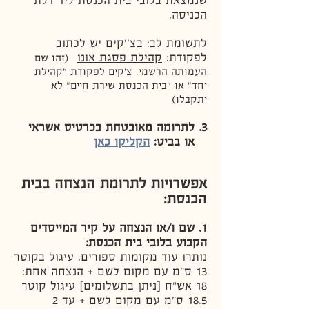
שנמצאת בלובי בית הכנסת ליד דלת
הכניסה.
לתשומת לב: בצ''קים יש לכתוב
לפקודת:
קהילת פסגת אונו
(זהו שם
העמותה הרשמי. צ'קים לפקודת "קהילת
יחד" או "בית הכנסת שירת חיים" לא
יתקבלו)
3. ל
תרומה מאובטחת בכרטיס אשראי
או בביט:
הקליקו כאן
אפשרויות לתרומת הנצחה בבית
הכנסת:
1. שם ו/או הנצחה על קיר המייסדים
הקבוע בלובי בית הכנסת:
נותרו עוד מקומות ספורים. עיגול בקוטר
13 ס"מ עם מקום לשם + הנצחה אחת:
18 אש"ח [ניתן בתשלומים] עיגול ק
וטר
18.5 ס"מ עם מקום לשם + עד 2