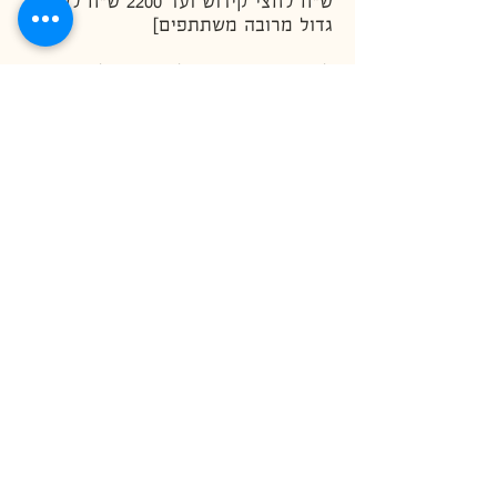
ש"ח לחצי קידוש ועד 2200 ש"ח לקידוש
גדול מרובה משתתפים]
להקדשת סעודה שלישית יש לפנות
לגבאי אבי אזרד בטלפון: 050-6699619
להבאת ברכות לאחר התפילה (לאזכרות
וכיו"ב) יש ליצור קשר עם הרב יעקב:
050-9010586