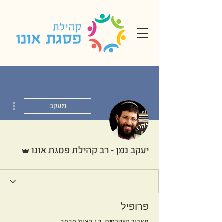
ions
מעקב
אדמין
יעקב נמן - רב קהילת פסגת אונו
פרופיל
תאריך הצטרפות: 12 באוק׳ 2020