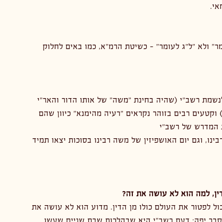
אי.
ר" ולא "ל"ג לעומר" - כשיטת הרמ"א, כמו באים לחלוק 
נשמת רשב"י (שהיה בחינת "משה" של אותו הדור והאר"י 
וקטעים רבים בזוהר נקראים "רעיה מהימנא" כיוון שהם 
 המדרש של רשב"י
ינו, וגם יום האושפיזין של משה רבינו בסוכות יצאו תמיד 
דין, למה הוא לא עושה את זה?
ל לפטור את העולם כולו מן הדין. מדוע הוא לא עושה את 
הסבר יפה: דעת רשב"י היא שבהלכות שבת שניים שעשו 