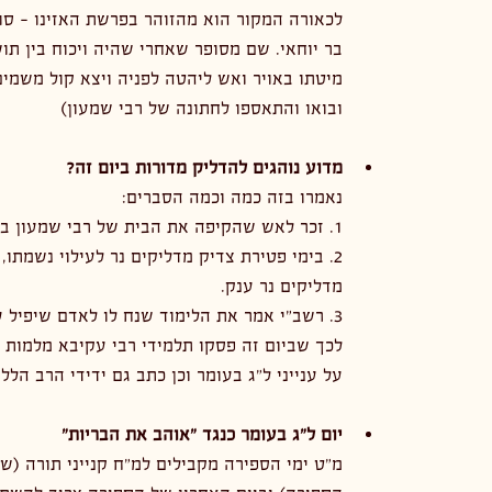
לכאורה המקור הוא מהזוהר בפרשת האזינו - סו
בר יוחאי. שם מסופר שאחרי שהיה ויכוח בין תוש
מיטתו באויר ואש ליהטה לפניה ויצא קול משמים שאמר: "עוּלו
ובואו והתאספו לחתונה של רבי שמעון)
מדוע נוהגים להדליק מדורות ביום זה? 
נאמרו בזה כמה וכמה הסברים:
1. זכר לאש שהקיפה את הבית של רבי שמעון ביום פטירתו
2. בימי פטירת צדיק מדליקים נר לעילוי נשמתו,
מדליקים נר ענק.
3. רשב"י אמר את הלימוד שנח לו לאדם שיפיל ע
לכך שביום זה פסקו תלמידי רבי עקיבא מלמות (
על ענייני ל"ג בעומר וכן כתב גם ידידי הרב הלל
יום ל"ג בעומר כנגד "אוהב את הבריות"
מ"ט ימי הספירה מקבילים למ"ח קנייני תורה (ש