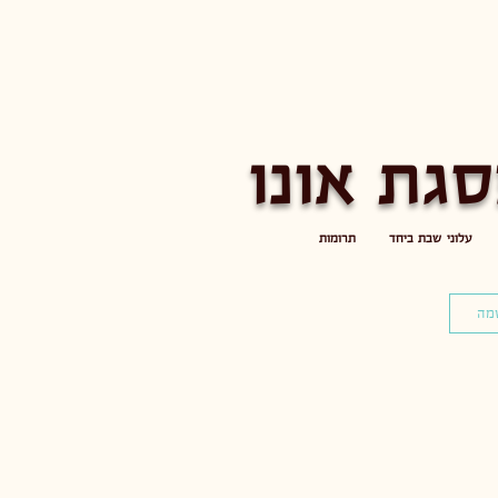
גת אונו
עלוני שבת ביחד
תרומות
מה