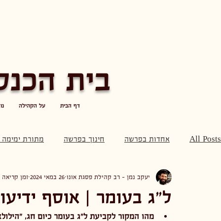
בית הכנס
דף הבית
על הקהילה
נו
All Posts
אחדות בפרשה
חינוך בפרשה
מתורת ימימה 
יעקב נמן - רב קהילת פסגת אונו
26 במאי 2024
זמן קריאה 3 דקות
כללי
פסיכולוגיה בפרשה
פרשת השבוע
ל"ג בעומר | אוסף ידיעות
מהו המקור לקביעת ל"ג בעומר כיום חג, "הילולא