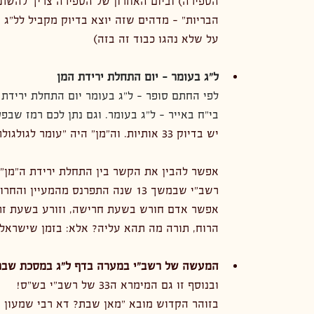
הספירה) וביום האחרון של הספירה צריך להשתלם
הבריות" - מדהים שזה יוצא בדיוק מקביל לל"ג ב
על שלא נהגו כבוד זה בזה)
ל"ג בעומר - יום התחלת ירידת המן
לפי החתם סופר - ל"ג בעומר יום התחלת ירידת
בי"ח באייר - ל"ג בעומר. וגם נתן לכם רמז שבפס
יש בדיוק 33 אותיות. וה"מן" היה "עומר לגולגולת" וכתב שזו הסיבה שנוהגים ביום זה קצת שמחה. 
אפשר להבין את הקשר בין התחלת ירידת ה"מן"
רשב"י שבמשך 13 שנה התפרנס מהמעיין והחרוב שנשלחו מהשמיים ושידועה אמרתו (בברכות לה:) "
אפשר אדם חורש בשעת חרישה, וזורע בשעת זרי
הרוח, תורה מה תהא עליה? אלא: בזמן שישראל ע
המעשה של רשב"י במערה בדף ל"ג במסכת שבת
ובנוסף זו גם המימרא ה33 של רשב"י בש"ס!
בזוהר הקדוש מובא "מאן שבת? דא רבי שמעון ב