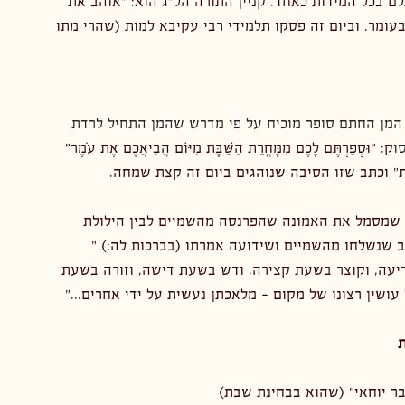
 בכל המידות כאחד. קניין התורה הל"ג הוא: "אוהב את 
עומר. וביום זה פסקו תלמידי רבי עקיבא למות (שהרי מתו 
 המן החתם סופר מוכיח על פי מדרש שהמן התחיל לרדת 
ו
ק: "וּסְפַרְתֶּם לָכֶם מִמָּחֳרַת הַשַּׁבָּת מִיּוֹם הֲבִיאֲכֶם אֶת עֹמֶר" 
 שמסמל את האמונה שהפרנסה מהשמיים לבין הילולת 
עה, וקוצר בשעת קצירה, ודש בשעת דישה, וזורה בשעת 
ושין רצונו של מקום - מלאכתן נעשית על ידי אחרים..."
ר יוחאי" (שהוא בבחינת שבת)