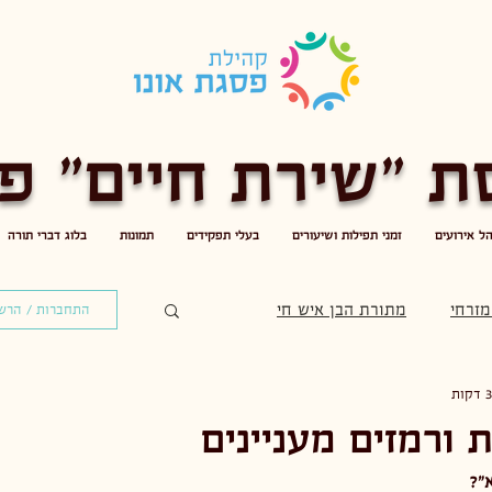
ת "שירת חיים" פס
הל אירועים
זמני תפילות ושיעורים
בעלי תפקידים
תמונות
בלוג דברי תורה
מזרחי
מתורת הבן איש חי
התחברות / הרש
 ורמזים מעניינים
"? 