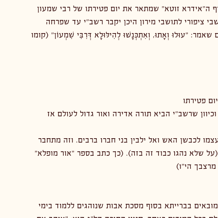
ף ה"אידרא זוטא" שמתאר את יום פטירתו של רבי שמעון 
בי ציפורי לתושבי מירון היכן יקבר רשב"י עד שפרחה 
ּ וְאָתוּ, וְאִתְכְּנָשׁוּ לְהִילּוּלָא דְּרִבִּי שִׁמְעוֹן" (קומו 
 וכיוון שרשב"י הביא תורה אדירה ואור גדול לעולם אז 
צמו לכבשן האש ואל ילבין בני חברו ברבים. וזה מתחבר 
על שלא נהגו כבוד זה בזה). (כך כתב בספר "אור מופלא" 
 מרצבך הי"ו)
מובאים בברייתא בסוף מסכת אבות שנוהגים ללמוד בימי 