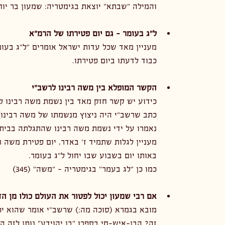
והמילה "שבתא" יוצאת בגימטריה: שמעון בר יוח
ל"ג בעומר - גם יום פטירתו של הרמ"א
מעניין מאד שכל עדות ישראל אומרים "ל"ג בעומ
כבוד לדעתו ביום פטירתו.
הקשר המופלא בין משה רבינו לרשב"י
כידוע יש קשר חזק מאד בין נשמת משה רבינו ל
כתב שרשב"י היה ניצוץ מנשמתו של משה רבינו) 
נאמרו על ידי נשמת משה רבינו שהתגלתה בבית
מעניין לגלות שתמיד ז' באדר, יום פטירת משה רב
באותו יום בשבוע שבו יחול ל"ג בעומר.
כמו כן "לג בעמר" בגימטריה - "משה" (345)
אם רבי שמעון יכול לפטור את העולם כולו מן ה
מובא בגמרא (סוכה מה:) שרשב"י אומר שהוא יכו
זה? הבן-איש-חי בספרו "בן יהוידע" נותן לזה 